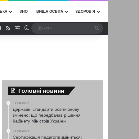
ЬКА
ЗНО
ВИЩА ОСВІТА
ЗДОРОВ’Я
ebook
YouTube
RSS
Випадкова стаття
Switch skin
Шукати
Головні новини
07.08.2026
Державні стандарти освіти знову
змінено: що передбачає рішення
Кабінету Міністрів України
07.08.2026
Сертифікація педагогів зміниться: