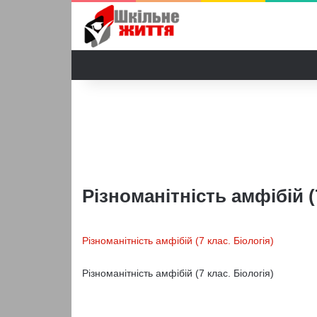
Різноманітність амфібій (
Різноманітність амфібій (7 клас. Біологія)
Різноманітність амфібій (7 клас. Біологія)