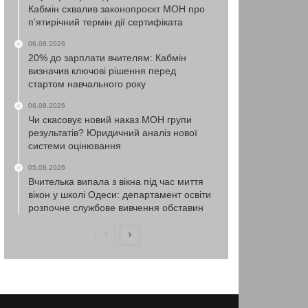
Кабмін схвалив законопроєкт МОН про
п’ятирічний термін дії сертифіката
06.08.2026
20% до зарплати вчителям: Кабмін
визначив ключові рішення перед
стартом навчального року
06.08.2026
Чи скасовує новий наказ МОН групи
результатів? Юридичний аналіз нової
системи оцінювання
05.08.2026
Вчителька випала з вікна під час миття
вікон у школі Одеси: департамент освіти
розпочне службове вивчення обставин
Попередня
Наступна
сторінка
сторінка