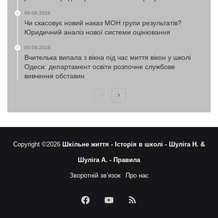
06.08.2026
Чи скасовує новий наказ МОН групи результатів?
Юридичний аналіз нової системи оцінювання
05.08.2026
Вчителька випала з вікна під час миття вікон у школі
Одеси: департамент освіти розпочне службове
вивчення обставин
Попередня
Наступна
сторінка
сторінка
Copyright ©2026
Шкільне життя -
Історія в школі -
Шуліга Н. &
Шуліга А. -
Правила
Зворотній зв’язок
Про нас
Facebook
YouTube
RSS