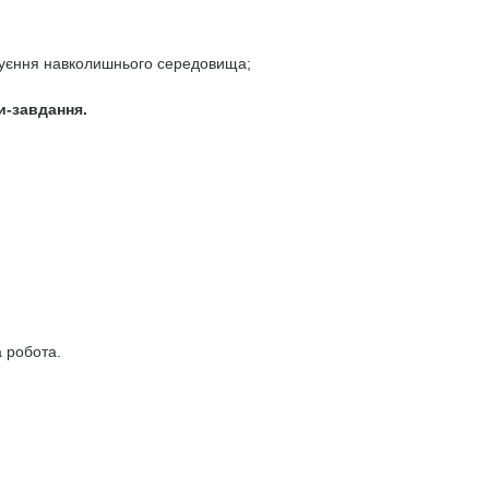
руєння навколишнього середовища;
и-завдання.
а робота.