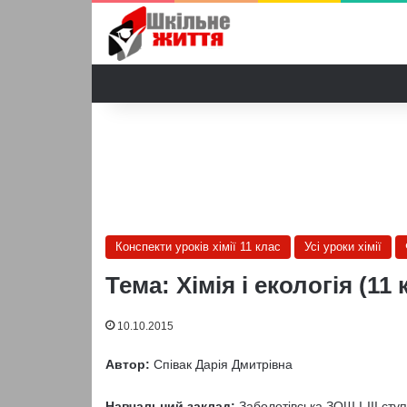
Конспекти уроків хімії 11 клас
Усі уроки хімії
Тема: Хімія і екологія (11 
10.10.2015
Автор:
Співак Дарія Дмитрівна
Навчальний заклад:
Заболотівська ЗОШ І-ІІІ ступ