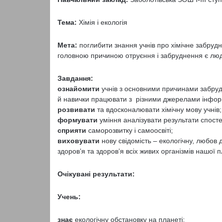
Тема:
Хімія і екологія
Мета:
поглибити знання учнів про хімічне забрудн
головною причиною отруєння і забруднення є лю
Завдання:
ознайомити
учнів з основними причинами забру
й навички працювати з різними джерелами інформ
розвивати
та вдосконалювати хімічну мову учнів;
формувати
уміння аналізувати результати спосте
сприяти
саморозвитку і самоосвіті;
виховувати
нову свідомість – екологічну, любов
здоров’я та здоров’я всіх живих організмів нашої 
Очікувані результати:
Учень:
знає
екологічну обстановку на планеті;