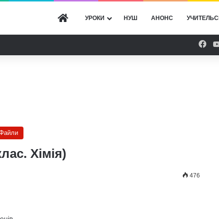
ГОЛОВНА
УРОКИ
НУШ
АНОНС
УЧИТЕЛЬС
Fac
Файли
клас. Хімія)
476
енів