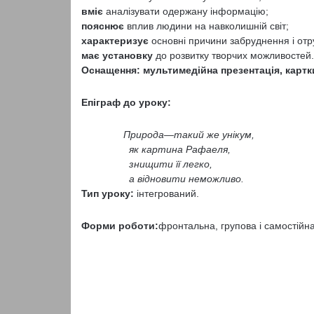
вміє
аналізувати одержану інформацію;
пояснює
вплив людини на навколишній світ;
характеризує
основні причини забруднення і от
має установку
до розвитку творчих можливостей.
Оснащення: мультимедійна презентація, картк
Епіграф до уроку:
Природа—такий же унікум,
як картина Рафаеля,
знищити її легко,
а відновити неможливо.
Тип уроку:
інтегрований.
Форми роботи:
фронтальна, групова і самостійн