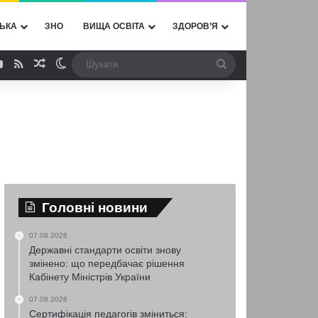
ЬКА
ЗНО
ВИЩА ОСВІТА
ЗДОРОВ’Я
ebook
YouTube
RSS
Випадкова стаття
Switch skin
Шукати
Головні новини
07.08.2026
Державні стандарти освіти знову
змінено: що передбачає рішення
Кабінету Міністрів України
07.08.2026
Сертифікація педагогів зміниться: