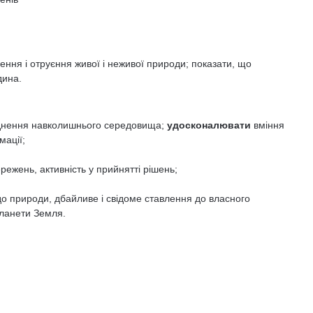
ення і отруєння живої і неживої природи; показати, що
дина.
днення навколишнього середовища;
удосконалювати
вміння
ації;
режень, активність у прийнятті рішень;
 до природи, дбайливе і свідоме ставлення до власного
планети Земля.