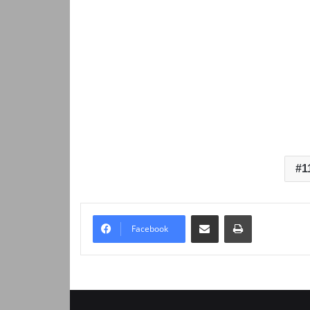
1
Надіслати електронною поштою
Надрукувати
Facebook