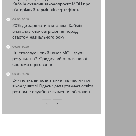
Кабмін схвалив законопроєкт МОН про
п’ятирічний термін дії сертифіката
06.08.2026
20% до зарплати вчителям: Кабмін
визначив ключові рішення перед
стартом навчального року
06.08.2026
Чи скасовує новий наказ МОН групи
результатів? Юридичний аналіз нової
системи оцінювання
05.08.2026
Вчителька випала з вікна під час миття
вікон у школі Одеси: департамент освіти
розпочне службове вивчення обставин
Попередня
Наступна
сторінка
сторінка