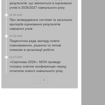
результатів: що змінюється в оцінюванні
учнів із 2026/2027 навчального року
05.08.2026
Про затвердження системи та загальних
критеріїв оцінювання результатів
навчання учнів
01.08.2026
Педагогічна рада закладу освіти:
повноваження, рішення та типові
помилки в організації роботи
31.07.2026
«Серпнева-2026»: МОН проведе
головну освітню конференцію перед
початком нового навчального року
Попередня
Наступна
сторінка
сторінка