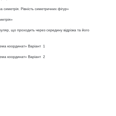
 симетрія. Рівність симетричних фігур»
метрія»
ляр, що проходить через середину відрізка та його
ема координат» Варіант 1
ема координат» Варіант 2