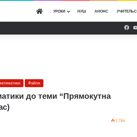
ГОЛОВНА
УРОКИ
НУШ
АНОНС
УЧИТЕЛЬС
Fac
 математики
Файли
ематики до теми “Прямокутна
ас)
1 784