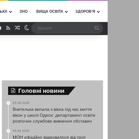
ЬКА
ЗНО
ВИЩА ОСВІТА
ЗДОРОВ’Я
ebook
YouTube
RSS
Випадкова стаття
Switch skin
Шукати
Головні новини
05.08.2026
Вчителька випала з вікна під час миття
вікон у школі Одеси: департамент освіти
розпочне службове вивчення обставин
05.08.2026
МОН офіційно відмовилося від груп