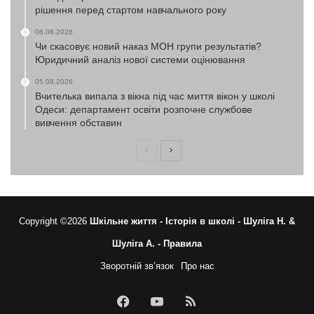
рішення перед стартом навчального року
06.08.2026
Чи скасовує новий наказ МОН групи результатів?
Юридичний аналіз нової системи оцінювання
05.08.2026
Вчителька випала з вікна під час миття вікон у школі
Одеси: департамент освіти розпочне службове
вивчення обставин
Попередня
Наступна
сторінка
сторінка
Copyright ©2026
Шкільне життя -
Історія в школі -
Шуліга Н. &
Шуліга А. -
Правила
Зворотній зв’язок
Про нас
Facebook
YouTube
RSS