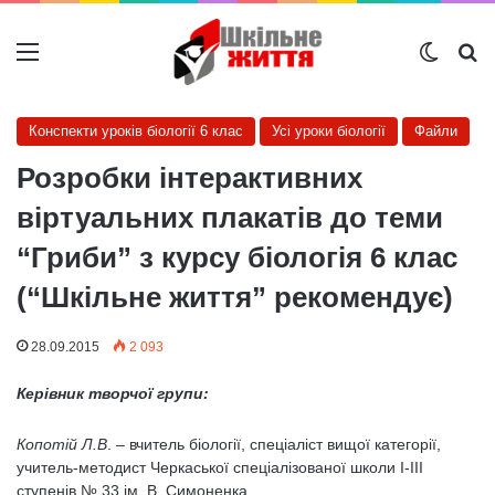
Меню
Switch
Ш
Конспекти уроків біології 6 клас
Усі уроки біології
Файли
Розробки інтерактивних
віртуальних плакатів до теми
“Гриби” з курсу біологія 6 клас
(“Шкільне життя” рекомендує)
28.09.2015
2 093
Керівник творчої групи:
Копотій Л.В
. – вчитель біології, спеціаліст вищої категорії,
учитель-методист Черкаської спеціалізованої школи І-ІІІ
ступенів № 33 ім. В. Симоненка.