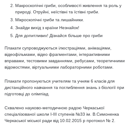
Макроскопічні гриби, особливості живлення та роль у
природі. Отруйні, неїстівні та їстівні гриби.
Мікроскопічні гриби та лишайники.
Знайди вихід з країни Незнайок!
Для допитливих! Дізнайся більше про гриби
Плакати супроводжуються ілюстраціями, анімаціями,
відеофільмами, відео фрагментами, інтерактивними
вправами, тестовими завданнями, ребусами, теоретичними
відомостями, віртуальними лабораторними роботами.
Плакати пропонуються учителям та учням 6 класів для
дистанційного навчання та поглиблення знань з біології при
підготовці до олімпіад.
Схвалено науково-методичною радою Черкаської
спеціалізованої школи І-ІІІ ступенів №33 ім. В.Симоненка
Черкаської міської ради від 10.02.2015 р протокол № 2.