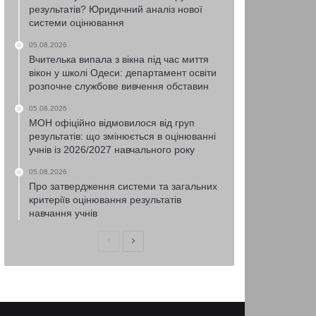
результатів? Юридичний аналіз нової
системи оцінювання
05.08.2026
Вчителька випала з вікна під час миття
вікон у школі Одеси: департамент освіти
розпочне службове вивчення обставин
05.08.2026
МОН офіційно відмовилося від груп
результатів: що змінюється в оцінюванні
учнів із 2026/2027 навчального року
05.08.2026
Про затвердження системи та загальних
критеріїв оцінювання результатів
навчання учнів
Попередня
Наступна
сторінка
сторінка