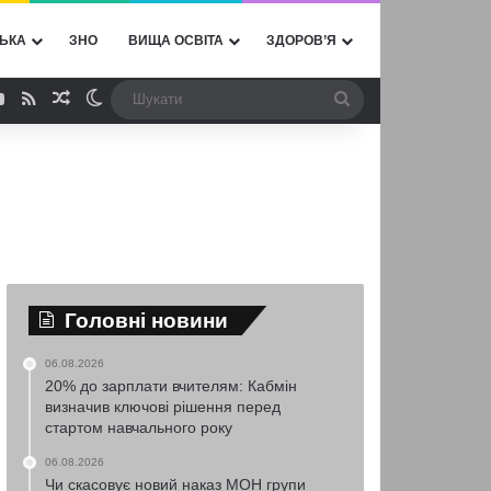
ЬКА
ЗНО
ВИЩА ОСВІТА
ЗДОРОВ’Я
ebook
YouTube
RSS
Випадкова стаття
Switch skin
Шукати
Головні новини
06.08.2026
20% до зарплати вчителям: Кабмін
визначив ключові рішення перед
стартом навчального року
06.08.2026
Чи скасовує новий наказ МОН групи