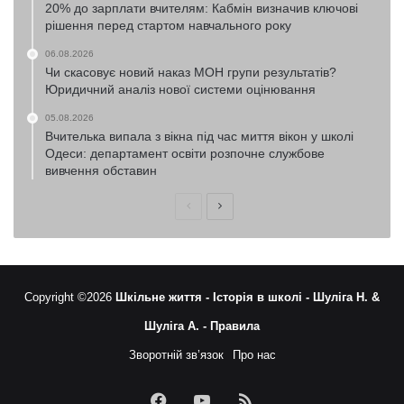
20% до зарплати вчителям: Кабмін визначив ключові
рішення перед стартом навчального року
06.08.2026
Чи скасовує новий наказ МОН групи результатів?
Юридичний аналіз нової системи оцінювання
05.08.2026
Вчителька випала з вікна під час миття вікон у школі
Одеси: департамент освіти розпочне службове
вивчення обставин
Попередня
Наступна
сторінка
сторінка
Copyright ©2026
Шкільне життя -
Історія в школі -
Шуліга Н. &
Шуліга А. -
Правила
Зворотній зв’язок
Про нас
Facebook
YouTube
RSS