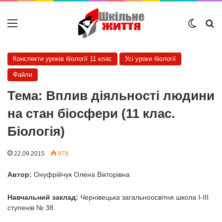
Меню
Switch
Ш
Конспекти уроків біології 11 клас
Усі уроки біології
Файли
Тема: Вплив діяльності людини
на стан біосфери (11 клас.
Біологія)
22.09.2015
978
Автор:
Онуфрійчук Олена Вікторівна
Навчальний заклад:
Чернівецька загальноосвітня школа І-ІІІ
ступенів № 38