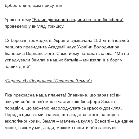
Доброго дня, всім присутнім!
Урок на тему
“Вплив діяльності людини на стан біосфери”
проведемо у вигляді ток-шоу.
12 березня громадкість України відзначала 150-літній ювілей
першого президента Академії наук України Володимира
Івановича Вернадського. Саме йому належать слова: “Ми не
успадкували Землю в наших батьків – ми взяли її в борг у
наших дітей”.
(Перегляд відеоролика “Планета Земля”)
Яка прекрасна наша планета! Впевнена, що зараз всі ви
відчули себе невід’ємною частинкою біосфери Землі і
пораділи, що можемо насолоджуватись красою довкілля.
Поряд з цим всі ми знаємо, що людство стоїть на порозі
екологічної кризи. Земля – маленька куля у Всесвіті – це єдине
місце, в якому ми, люди, можемо вижити або загинути.