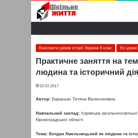
Конспекти уроків історії України 8 клас
Усі уроки 
Практичне заняття на те
людина та історичний діяч
20.02.2017
Автор:
Баранько Тетяна Валентинівна
Навчальний заклад:
Іскрівська загальноосвітньої
Кіровоградської області
Тема: Богдан Хмельницький як людина та істо