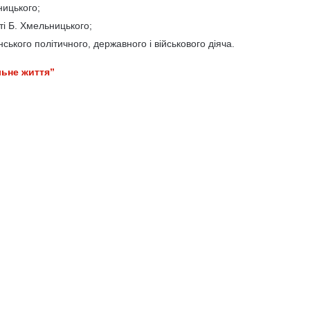
ницького;
і Б. Хмельницького;
нського політичного, державного і військового діяча.
льне життя”