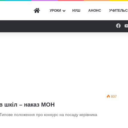
ГОЛОВНА
УРОКИ
НУШ
АНОНС
УЧИТЕЛЬС
Fac
807
в шкіл – наказ МОН
о Типове положення про конкурс на посаду керівника