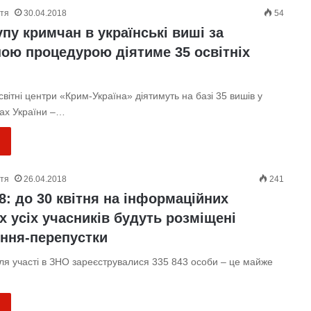
ття
30.04.2018
54
пу кримчан в українські виші за
ою процедурою діятиме 35 освітніх
світні центри «Крим-Україна» діятимуть на базі 35 вишів у
нах України –…
ття
26.04.2018
241
8: до 30 квітня на інформаційних
х усіх учасників будуть розміщені
ння-перепустки
ля участі в ЗНО зареєструвалися 335 843 особи – це майже