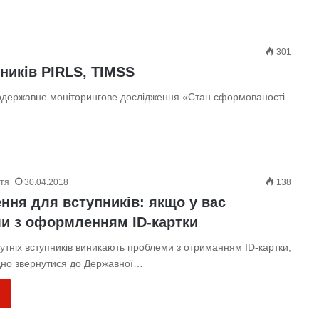
301
ників PIRLS, TIMSS
нодержавне моніторингове дослідження «Стан сформованості
ття
30.04.2018
138
ння для вступників: якщо у вас
и з оформленням ID-картки
тніх вступників виникають проблеми з отриманням ID-картки,
ідно звернутися до Державної…