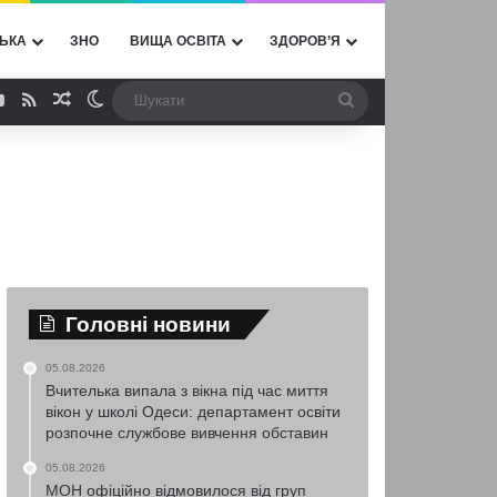
ЬКА
ЗНО
ВИЩА ОСВІТА
ЗДОРОВ’Я
ebook
YouTube
RSS
Випадкова стаття
Switch skin
Шукати
Головні новини
05.08.2026
Вчителька випала з вікна під час миття
вікон у школі Одеси: департамент освіти
розпочне службове вивчення обставин
05.08.2026
МОН офіційно відмовилося від груп