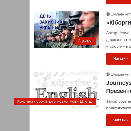
Шкільне жи
«Кіборги
Автор: Ісаче
державна гім
Сценарії
«Кіборги» на
Читати »
Шкільне жи
Journeys
Презента
Тема: Journe
Конспекти уроків англійської мови 11 клас
практикуват
Читати »