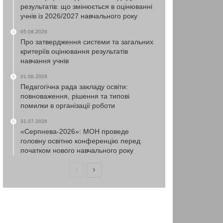
результатів: що змінюється в оцінюванні
учнів із 2026/2027 навчального року
05.08.2026
Про затвердження системи та загальних
критеріїв оцінювання результатів
навчання учнів
01.08.2026
Педагогічна рада закладу освіти:
повноваження, рішення та типові
помилки в організації роботи
31.07.2026
«Серпнева-2026»: МОН проведе
головну освітню конференцію перед
початком нового навчального року
Попередня
Наступна
сторінка
сторінка