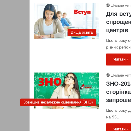
Шкільне жи
Для всту
спрощен
центрів
Вища освіта
Цього року о
різних регіо
Читати »
Шкільне жи
ЗНО-201
сторінка
запроше
Зовнішнє незалежне оцінювання (ЗНО)
Цього року д
на 95…
Читати »