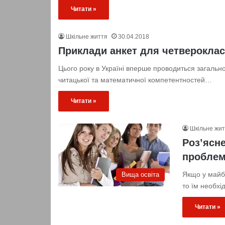
Читати »
Шкільне життя
30.04.2018
Приклади анкет для четвероклас
Цього року в Україні вперше проводиться загаль
читацької та математичної компетентностей…
Читати »
Шкільне жи
Роз’ясне
проблем
Якщо у майбу
Вища освіта
то їм необх
Читати »