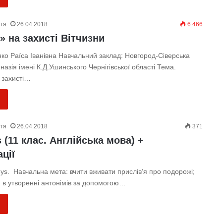
ття
26.04.2018
6 466
» на захисті Вітчизни
нко Раїса Іванівна Навчальний заклад: Новгород-Сіверська
назія імені К.Д.Ушинського Чернігівської області Тема.
 захисті…
ття
26.04.2018
371
 (11 клас. Англійська мова) +
ції
ys. Навчальна мета: вчити вживати прислів’я про подорожі;
и в утворенні антонімів за допомогою…