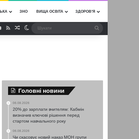
ЬКА
ЗНО
ВИЩА ОСВІТА
ЗДОРОВ’Я
ebook
YouTube
RSS
Випадкова стаття
Switch skin
Шукати
Головні новини
06.08.2026
20% до зарплати вчителям: Кабмін
визначив ключові рішення перед
стартом навчального року
06.08.2026
Чи скасовує новий наказ МОН групи