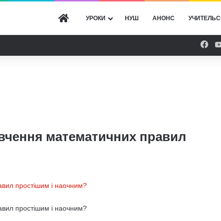
ГОЛОВНА
УРОКИ
НУШ
АНОНС
УЧИТЕЛЬС
Fac
ивчення математичних правил
авил простішим і наочним?
авил простішим і наочним?