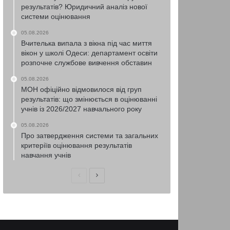
результатів? Юридичний аналіз нової
системи оцінювання
05.08.2026
Вчителька випала з вікна під час миття
вікон у школі Одеси: департамент освіти
розпочне службове вивчення обставин
05.08.2026
МОН офіційно відмовилося від груп
результатів: що змінюється в оцінюванні
учнів із 2026/2027 навчального року
05.08.2026
Про затвердження системи та загальних
критеріїв оцінювання результатів
навчання учнів
Попередня
Наступна
сторінка
сторінка