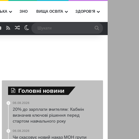
ЬКА
ЗНО
ВИЩА ОСВІТА
ЗДОРОВ’Я
ebook
YouTube
RSS
Випадкова стаття
Switch skin
Шукати
Головні новини
06.08.2026
20% до зарплати вчителям: Кабмін
визначив ключові рішення перед
стартом навчального року
06.08.2026
Чи скасовує новий наказ МОН групи