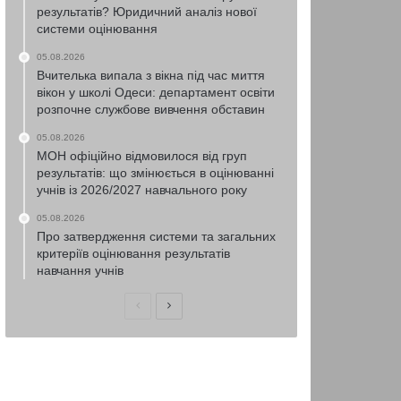
результатів? Юридичний аналіз нової
системи оцінювання
05.08.2026
Вчителька випала з вікна під час миття
вікон у школі Одеси: департамент освіти
розпочне службове вивчення обставин
05.08.2026
МОН офіційно відмовилося від груп
результатів: що змінюється в оцінюванні
учнів із 2026/2027 навчального року
05.08.2026
Про затвердження системи та загальних
критеріїв оцінювання результатів
навчання учнів
Попередня
Наступна
сторінка
сторінка