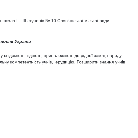
школа І – ІІІ ступенів № 10 Слов’янської міської ради
жності України
 свідомість, гідність, приналежність до рідної землі, народу,
альну компетентність учнів, ерудицію. Розширити знання учнів