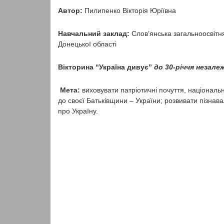
Автор:
Пилипенко Вікторія Юріївна
Навчальний заклад:
Слов’янська загальноосвітня 
Донецької області
Вікторина “Україна дивує”
до 30-річчя незале
Мета:
виховувати патріотичні почуття, національну
до своєї Батьківщини – України; розвивати пізнав
про Україну.