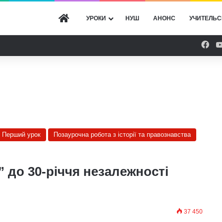
ГОЛОВНА
УРОКИ
НУШ
АНОНС
УЧИТЕЛЬС
Fac
Перший урок
Позаурочна робота з історії та правознавства
” до 30-річчя незалежності
37 450