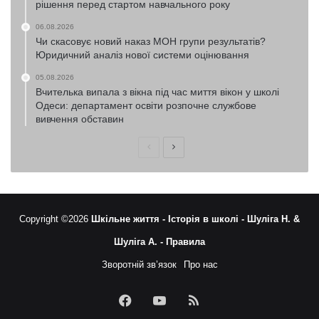
рішення перед стартом навчального року
06.08.2026
Чи скасовує новий наказ МОН групи результатів?
Юридичний аналіз нової системи оцінювання
05.08.2026
Вчителька випала з вікна під час миття вікон у школі
Одеси: департамент освіти розпочне службове
вивчення обставин
Попередня
Наступна
сторінка
сторінка
Copyright ©2026
Шкільне життя -
Історія в школі -
Шуліга Н. &
Шуліга А. -
Правила
Зворотній зв’язок
Про нас
Facebook
YouTube
RSS