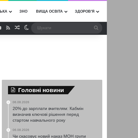
ЬКА
ЗНО
ВИЩА ОСВІТА
ЗДОРОВ’Я
ebook
YouTube
RSS
Випадкова стаття
Switch skin
Шукати
Головні новини
06.08.2026
20% до зарплати вчителям: Кабмін
визначив ключові рішення перед
стартом навчального року
06.08.2026
Чи скасовує новий наказ МОН групи