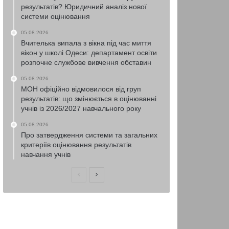
результатів? Юридичний аналіз нової
системи оцінювання
05.08.2026
Вчителька випала з вікна під час миття
вікон у школі Одеси: департамент освіти
розпочне службове вивчення обставин
05.08.2026
МОН офіційно відмовилося від груп
результатів: що змінюється в оцінюванні
учнів із 2026/2027 навчального року
05.08.2026
Про затвердження системи та загальних
критеріїв оцінювання результатів
навчання учнів
Попередня
Наступна
сторінка
сторінка