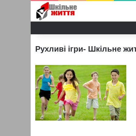
Рухливі ігри- Шкільне жи