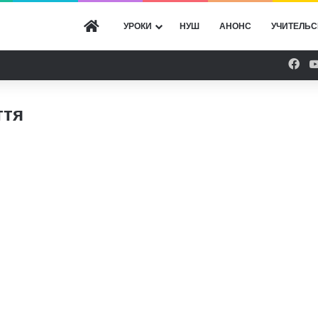
ГОЛОВНА
УРОКИ
НУШ
АНОНС
УЧИТЕЛЬС
Fac
ття