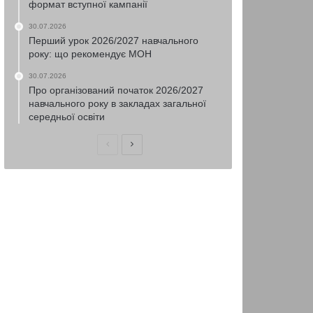
формат вступної кампанії
30.07.2026
Перший урок 2026/2027 навчального
року: що рекомендує МОН
30.07.2026
Про організований початок 2026/2027
навчального року в закладах загальної
середньої освіти
Попередня
Наступна
сторінка
сторінка