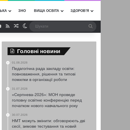
ЬКА
ЗНО
ВИЩА ОСВІТА
ЗДОРОВ’Я
ebook
YouTube
RSS
Випадкова стаття
Switch skin
Шукати
Головні новини
01.08.2026
Педагогічна рада закладу освіти:
повноваження, рішення та типові
помилки в організації роботи
31.07.2026
«Серпнева-2026»: МОН проведе
головну освітню конференцію перед
початком нового навчального року
30.07.2026
НМТ можуть змінити: обговорюють дві
сесії, зимове тестування та новий